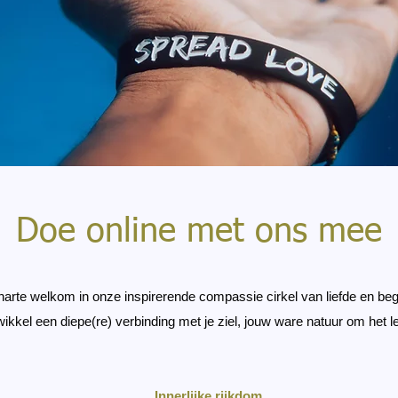
Doe online met ons mee
harte welkom in onze inspirerende compassie cirkel van liefde en be
wikkel een diepe(re) verbinding met je ziel, jouw ware natuur om het l
Innerlijke rijkdom