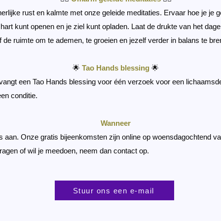
nerlijke rust en kalmte met onze geleide meditaties. Ervaar hoe je je 
hart kunt openen en je ziel kunt opladen. Laat de drukte van het dagel
lf de ruimte om te ademen, te groeien en jezelf verder in balans te br
🌟
Tao Hands blessing
🌟
vangt een Tao Hands blessing voor één verzoek voor een lichaamsde
en conditie.
Wanneer
 ons aan. Onze gratis bijeenkomsten zijn online op woensdagochtend va
vragen of wil je meedoen, neem dan contact op.
Stuur ons een e-mail