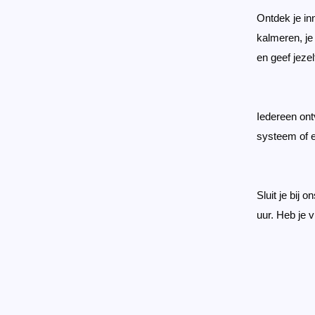
Ontdek je in
kalmeren, je 
en geef jeze
Iedereen ont
systeem of e
Sluit je bij
uur. Heb je 