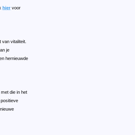
ik
hier
voor
an vitaliteit.
an je
 een hernieuwde
met die in het
 positieve
r nieuwe