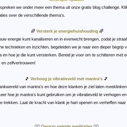
spreken we onder meer een thema uit onze gratis blog challenge. Kl
ties over de verschillende thema's.
🌈
Versterk je energiehuishouding
🌈
ouw energie kunt kanaliseren en in evenwicht brengen, zodat je straalt v
he technieken en inzichten, begeleiden we je naar een dieper begrip v
a en hoe je die kunt versterken. Bereid je voor om te schitteren met
 en zelfvertrouwen!
🎵
Verhoog je vibratieveld met mantra's
🎵
lankwereld van mantra's en hoe deze klanken je ziel laten meeklinken 
eer hoe je mantra's kunt gebruiken om je vibratieveld te verhogen en
te trekken. Laat de kracht van klank je hart openen en verheffen naa
🧘‍♀️
Omarm geleide meditaties
🧘‍♂️