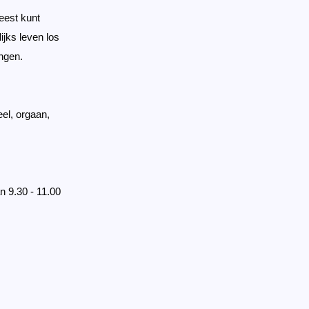
geest kunt
ijks leven los
engen.
el, orgaan,
n 9.30 - 11.00