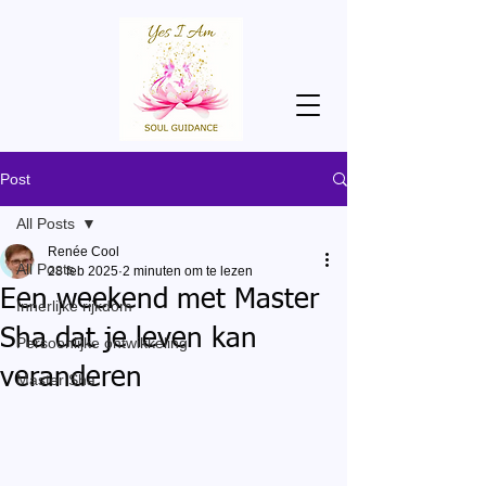
Post
All Posts
Renée Cool
All Posts
28 feb 2025
2 minuten om te lezen
Een weekend met Master
Innerlijke rijkdom
Sha dat je leven kan
Persoonlijke ontwikkeling
veranderen
Master Sha