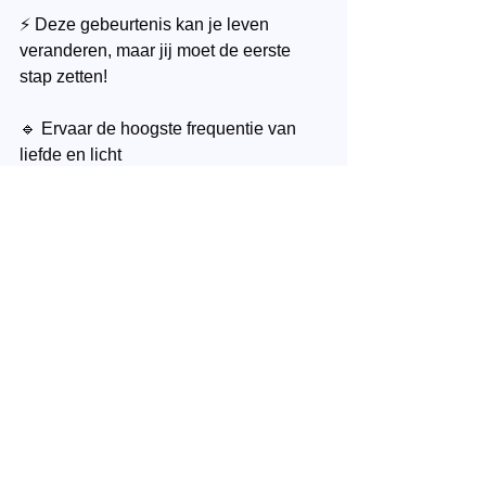
⚡ Deze gebeurtenis kan je leven 
veranderen, maar jij moet de eerste 
stap zetten!
🔹 Ervaar de hoogste frequentie van 
liefde en licht
🔹 Laat je inspireren en transformeren
🔹 Voel de magie van Master Sha LIVE
👉 
Registreer nu
: 
https://bit.ly/43eNWSI
 (affiliate)
Doe met ons mee en zie hoe jouw 
leven een compleet nieuwe wending 
kan nemen! 🚀
Heb je vragen, stuur ons 
hier
 een 
email. 