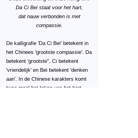
Da Ci Bei staat voor het hart,
dat nauw verbonden is met
compassie.
De kalligrafie 'Da Ci Bei' betekent in
het Chinees 'grootste compassie'. Da
betekent 'grootste", Ci betekent
'vriendelijk' en Bei betekent 'denken
aan'. In de Chinese karakters komt
twee maal het teken van het hart
voor.
Het hart is het centrum van ons
bestaan en dus van levensbelang. Je
geliefd voelen is van grote betekenis