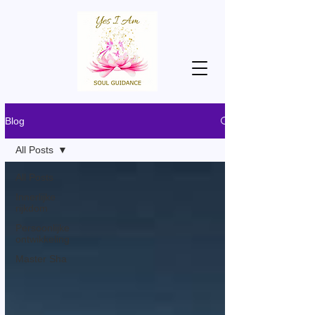
Blog
All Posts
All Posts
Innerlijke
rijkdom
Persoonlijke
ontwikkeling
Master Sha