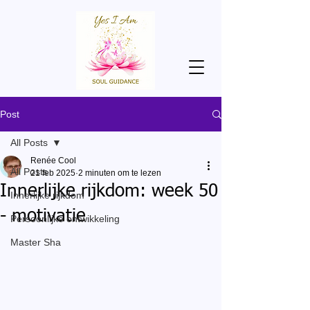
Post
All Posts
Renée Cool
All Posts
21 feb 2025
2 minuten om te lezen
Innerlijke rijkdom: week 50
Innerlijke rijkdom
- motivatie
Persoonlijke ontwikkeling
Master Sha