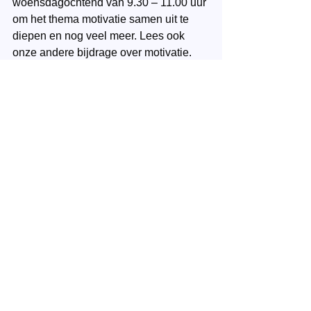
woensdagochtend van 9.30 – 11.00 uur 
om het thema motivatie samen uit te 
diepen en nog veel meer. Lees ook 
onze andere bijdrage over motivatie.
Contact
: Wil je deelnemen, heb je 
vragen of wil je jouw ervaringen delen, 
neem dan 
hier
 contact met ons op.
Coaching
YesIAm
Spiritualiteit
Orchidee
Motivatie
Innerlijke rijkdom
Alles weergeven
Recente blogposts