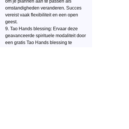
om je plannen aan te passen als 
omstandigheden veranderen. Succes 
vereist vaak flexibiliteit en een open 
geest.
9. Tao Hands blessing: Ervaar deze 
geavanceerde spirituele modaliteit door 
een gratis Tao Hands blessing te 
ontvangen. Dit is voor één verzoek om 
je gezondheid, een relatie of financiën 
te transformeren. Een Tao Hands 
blessing is een hoge frequentie- en 
vibratieblessing om blokkades op 
spiritueel niveau te verwijderen. Klik 
hier
 om ons een e-mail te schrijven om 
een afspraak te maken voor deze 
blessing onder vermelding van de code 
“Succes52”.
Conclusie