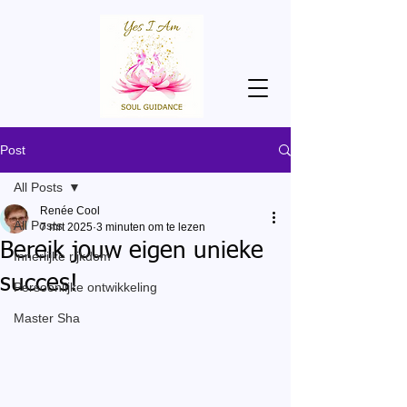
Post
All Posts
Renée Cool
All Posts
7 mrt 2025
3 minuten om te lezen
Bereik jouw eigen unieke
Innerlijke rijkdom
succes!
Persoonlijke ontwikkeling
Master Sha