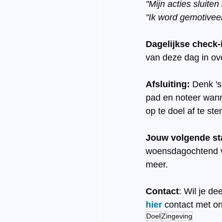
"Mijn acties sluiten
"Ik word gemotiveer
Dagelijkse check-
van deze dag in ov
Afsluiting:
 Denk 's
pad en noteer wann
op te doel af te s
Jouw volgende st
woensdagochtend va
meer.
Contact
: Wil je d
hier
 contact met o
Doel
Zingeving