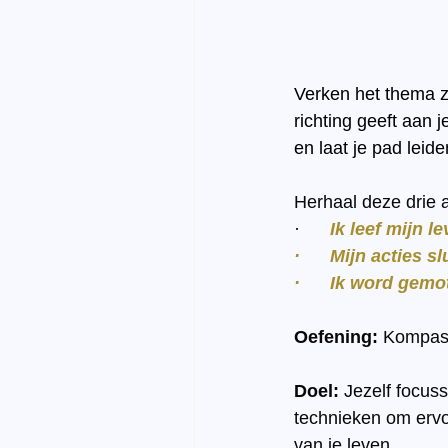
Verken het thema z
richting geeft aan 
en laat je pad leide
Herhaal deze drie 
·      
Ik leef mijn l
·      Mijn acties 
·      Ik word gem
Oefening:
 Kompa
Doel:
 Jezelf focus
technieken om ervo
van je leven.