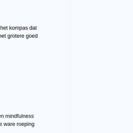
 het kompas dat 
het grotere goed 
en mindfulness 
e ware roeping 