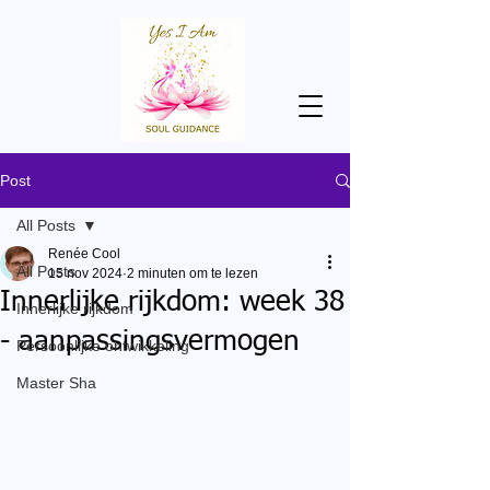
Post
All Posts
Renée Cool
All Posts
15 nov 2024
2 minuten om te lezen
Innerlijke rijkdom: week 38
Innerlijke rijkdom
- aanpassingsvermogen
Persoonlijke ontwikkeling
Master Sha