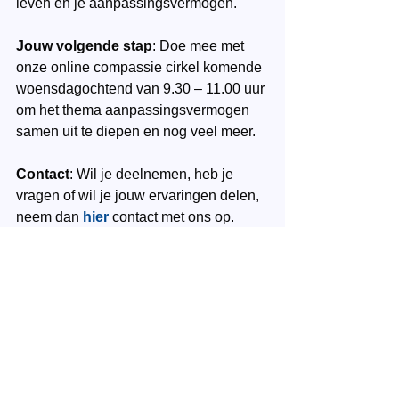
leven en je aanpassingsvermogen.
Jouw volgende stap
: Doe mee met 
onze online compassie cirkel komende 
woensdagochtend van 9.30 – 11.00 uur 
om het thema aanpassingsvermogen 
samen uit te diepen en nog veel meer.
Contact
: Wil je deelnemen, heb je 
vragen of wil je jouw ervaringen delen, 
neem dan 
hier
 contact met ons op.
Coaching
YesIAm
Spiritualiteit
Compassie cirkel
aanpassingsvermogen
agaat
Innerlijke rijkdom