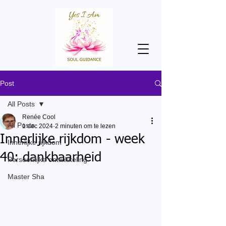
Post
All Posts
Renée Cool
All Posts
1 dec 2024
2 minuten om te lezen
Innerlijke rijkdom - week
Innerlijke rijkdom
40: dankbaarheid
Persoonlijke ontwikkeling
Master Sha