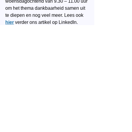
woensdagochtend van 9.30 – 11.00 uur 
om het thema dankbaarheid samen uit 
te diepen en nog veel meer. Lees ook 
hier
 verder ons artikel op LinkedIn.
Contact
: Wil je deelnemen, heb je 
vragen of wil je jouw ervaringen delen, 
neem dan 
hier
 contact met ons op.
Coaching
Spiritualiteit
Dankbaarheid
Innerlijke rijkdom
Innerlijke rijkdom
Alles weergeven
Recente blogposts