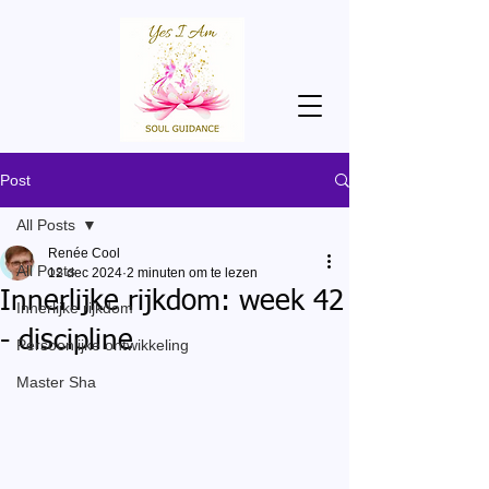
Post
All Posts
Renée Cool
All Posts
12 dec 2024
2 minuten om te lezen
Innerlijke rijkdom: week 42
Innerlijke rijkdom
- discipline
Persoonlijke ontwikkeling
Master Sha