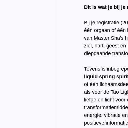
Dit is wat je bij j
Bij je registratie (2
één orgaan of één l
van Master Sha's h
ziel, hart, geest e
diepgaande transfor
Tevens is inbegrepe
liquid spring spiri
of één lichaamsdee
als voor de Tao Li
liefde en licht voo
transformatiemiddel
energie, vibratie e
positieve informati