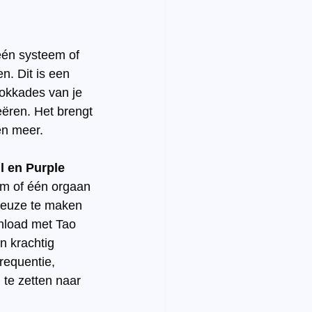
één systeem of 
n. Dit is een 
lokkades van je 
eëren. Het brengt 
en meer.
l en Purple 
em of één orgaan 
keuze te maken 
wnload met Tao 
n krachtig 
requentie, 
 te zetten naar 