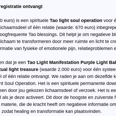
e registratie ontvangt
00 euro) is een spirituele 
Tao light soul operation
 voor 
ichaamsdeel of één relatie (waarde: 670 euro) inbegrepe
oogfrequente Tao blessings. Dit helpt je om negatieve b
n lichaam te transformeren door meer ruimte en licht te cr
matie van fysieke of emotionele pijn, relatieproblemen 
n dat je een 
Tao Light Manifestation Purple Light Bal
tual light treasure 
(waarde 2.000 euro) voor één syste
l of één relatie ontvangt. We raden je aan om dezelfde 
ght Soul Operation. Het is een spirituele permanente do
r een door jou gekozen lichaamsdeel of verzoek. Het is ee
 als je deze activeert. Dit door de hoogste en zuiverste f
n materie, die de kracht heeft om negatieve informatie om
e zodat healing en transformatie kan plaatsvinden.