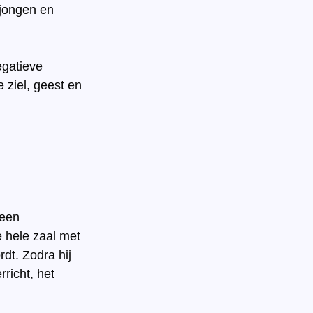
rjongen en 
gatieve 
ziel, geest en 
 een 
e hele zaal met 
dt. Zodra hij 
richt, het 