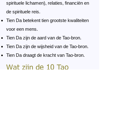
spirituele lichamen), relaties, financiën en
de spirituele reis.
Tien Da betekent tien grootste kwaliteiten
voor een mens.
Tien Da zijn de aard van de Tao-bron.
Tien Da zijn de wijsheid van de Tao-bron.
Tien Da draagt de kracht van Tao-bron.
Wat zijn de 10 Tao
kwaliteiten
Klik voor meer informatie op een van de
10 Tao kwaliteiten.
Da Ai - grootste liefde
Da Kuan Shu - grootste vergeving
Da Ci Bei - grootste compassie
Da Guang Ming - grootste licht